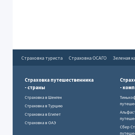
Страховка туриста
Страховка ОСАГО
Зеленая к
Страховка путешественника
Страх
- страны
- ком
Страховка в Шенген
Тинько
путеше
Страховка в Турцию
Альфас
Страховка в Египет
путеше
Страховка в ОАЭ
Сбер С
путеше