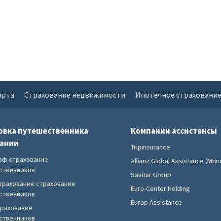
арта
Страхование недвижимости
Ипотечное страховани
овка путешественника
Компании ассистансы
пании
Tripinsurance
фф страхование
Allianz Global Assistance (Mond
ственников
Savitar Group
трахование страхование
Euro-Center Holding
ственников
Europ Assistance
трахование
ственников