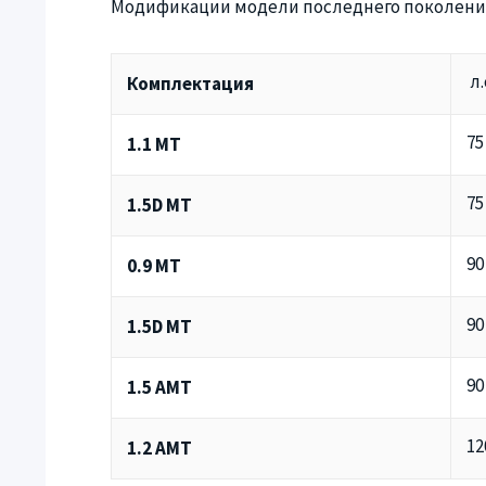
Модификации модели последнего поколени
л.
Комплектация
75
1.1 MT
75
1.5D MT
90
0.9 MT
90
1.5D MT
90
1.5 AMT
12
1.2 AMT