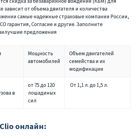
ся скидка за безаварийное вождение (КБМ) для
е зависит от объема двигателя и количества
оряжении самые надежные страховые компании России,
СО гарантия, Согласие и другие. Заполните
наилучшие предложения
я
Мощность
Объем двигателей
автомобилей
семейства и их
модификации
от 75 до 120
От 1,1 л. до 1,5 л.
зова в
лошадиных
сил
Clio онлайн: