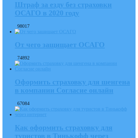
Штраф за езду без страховки
ОСАГО в 2020 году
98017
От чего защищает ОСАГО
74892
Оформить страховку для шенгена
в компании Согласие онлайн
67084
Как оформить страховку для
туристов в Тинькофф через