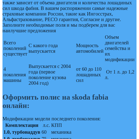
также зависит от объема двигателя и количества лошадиных
сил шкода фабия. В вашем распоряжении самые надежные
страховые компании России, такие как Ингосстрах,
Альфастрахование, РЕСО гарантия, Согласие и другие.
Заполните необходимые поля и мы подберем для вас
наилучшие предложения
Объем
Всего
двигателей
С какого года
Мощность
поколений
семейства и
выпускается
автомобилей
существует
их
модификации
Выпускается с 2004
4
от 60 до 110
года (первое
От 1 л. до 1,2
поколения
лошадиных
поколение кузова
л.
машины
сил
2004 год)
Оформить полис на skoda fabia
онлайн:
Модификации модели последнего поколения:
Комплектация
л.с.
КПП
1.0, турбонаддув
60
механика
1.0, турбонаддув
75
механика