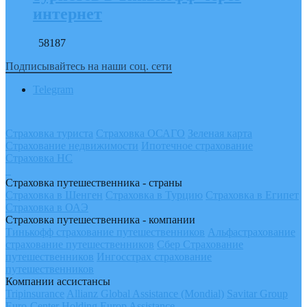
интернет
58187
Подписывайтесь на наши соц. сети
Telegram
Страховка туриста
Страховка ОСАГО
Зеленая карта
Страхование недвижимости
Ипотечное страхование
Страховка НС
Страховка путешественника - страны
Страховка в Шенген
Страховка в Турцию
Страховка в Египет
Страховка в ОАЭ
Страховка путешественника - компании
Тинькофф страхование путешественников
Альфастрахование
страхование путешественников
Сбер Страхование
путешественников
Ингосстрах страхование
путешественников
Компании ассистансы
Tripinsurance
Allianz Global Assistance (Mondial)
Savitar Group
Euro-Center Holding
Europ Assistance