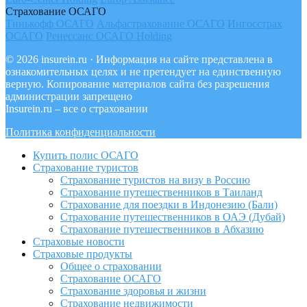
Страхование ОСАГО
Тинькофф ОСАГО
Альфастрахование ОСАГО
Ингосстрах
ОСАГО
Ренессанс ОСАГО Holding
© 2026 insurein.ru · Информация на сайте представлена в
ознакомительных целях и не претендует на единственную
верную. Копирование материалов сайта без разрешения
администрации запрещено
Insurein.ru – все о страховании
Политика конфиденциальности
Купить полис ОСАГО
Страхование туристов
Страхование туристов на визу в Россию
Страхование путешественников в Таиланд
Страхование для поездки в Индонезию (Бали)
Страхование путешественников в ОАЭ (Дубай)
Страхование путешественников в Абхазию
Страховые новости
Страховые продукты
Общее о страховании
Страхование ОСАГО
Страхование здоровья и жизни
Страхование недвижимости