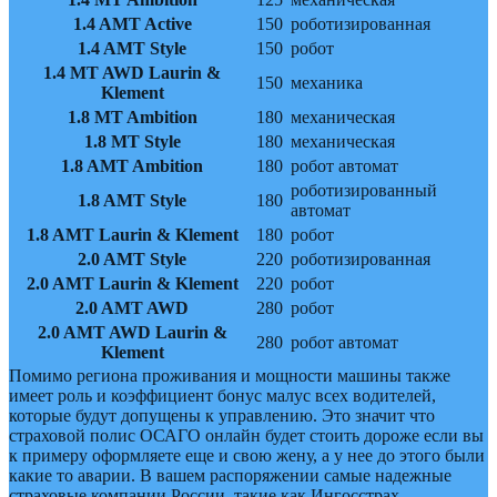
1.4 AMT Active
150
роботизированная
1.4 AMT Style
150
робот
1.4 MT AWD Laurin &
150
механика
Klement
1.8 MT Ambition
180
механическая
1.8 MT Style
180
механическая
1.8 AMT Ambition
180
робот автомат
роботизированный
1.8 AMT Style
180
автомат
1.8 AMT Laurin & Klement
180
робот
2.0 AMT Style
220
роботизированная
2.0 AMT Laurin & Klement
220
робот
2.0 AMT AWD
280
робот
2.0 AMT AWD Laurin &
280
робот автомат
Klement
Помимо региона проживания и мощности машины также
имеет роль и коэффициент бонус малус всех водителей,
которые будут допущены к управлению. Это значит что
страховой полис ОСАГО онлайн будет стоить дороже если вы
к примеру оформляете еще и свою жену, а у нее до этого были
какие то аварии. В вашем распоряжении самые надежные
страховые компании России, такие как Ингосстрах,