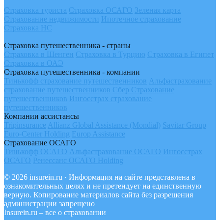
Страховка туриста
Страховка ОСАГО
Зеленая карта
Страхование недвижимости
Ипотечное страхование
Страховка НС
Страховка путешественника - страны
Страховка в Шенген
Страховка в Турцию
Страховка в Египет
Страховка в ОАЭ
Страховка путешественника - компании
Тинькофф страхование путешественников
Альфастрахование
страхование путешественников
Сбер Страхование
путешественников
Ингосстрах страхование
путешественников
Компании ассистансы
Tripinsurance
Allianz Global Assistance (Mondial)
Savitar Group
Euro-Center Holding
Europ Assistance
Страхование ОСАГО
Тинькофф ОСАГО
Альфастрахование ОСАГО
Ингосстрах
ОСАГО
Ренессанс ОСАГО Holding
© 2026 insurein.ru · Информация на сайте представлена в
ознакомительных целях и не претендует на единственную
верную. Копирование материалов сайта без разрешения
администрации запрещено
Insurein.ru – все о страховании