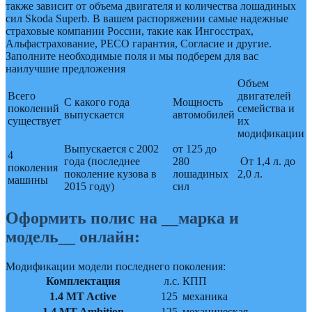
также зависит от объема двигателя и количества лошадиных
сил Skoda Superb. В вашем распоряжении самые надежные
страховые компании России, такие как Ингосстрах,
Альфастрахование, РЕСО гарантия, Согласие и другие.
Заполните необходимые поля и мы подберем для вас
наилучшие предложения
Объем
Всего
двигателей
С какого года
Мощность
поколений
семейства и
выпускается
автомобилей
существует
их
модификации
Выпускается с 2002
от 125 до
4
года (последнее
280
От 1,4 л. до
поколения
поколение кузова в
лошадиных
2,0 л.
машины
2015 году)
сил
Оформить полис на __марка и
модель__ онлайн:
Модификации модели последнего поколения:
Комплектация
л.с.
КПП
1.4 MT Active
125
механика
1.4 MT Ambition
125
механическая