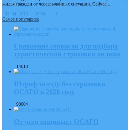
жилья граждан от черезвычайных ситуаций. Сейчас...
03. 04. 2018
20968
0
Самое популярное
Сравнение сервисов для подбора
туристической страховки онлайн
14613
Штраф за езду без страховки
ОСАГО в 2020 году
98004
От чего защищает ОСАГО