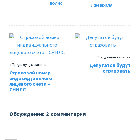
полис
8 февраля
страхования
случилось
жизни и
обрушение в
здоровья детей
шахте
от несчастных
“Осинниковская
случаев, что
”. Детям
нужно знать?
погибшего
выплатят
компенсацию.
Следующая запись »
Депутатов будут
« Предыдущая запись
страховать
Страховой номер
индивидуального
лицевого счета –
СНИЛС
Обсуждение: 2 комментария