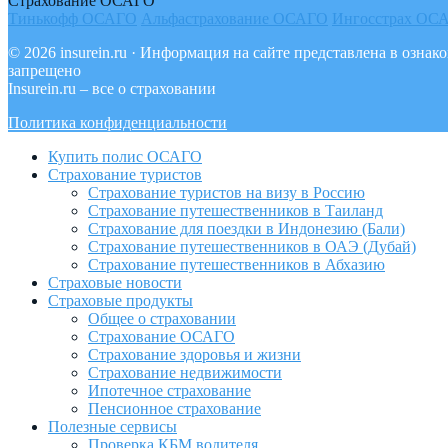
Страхование ОСАГО
Тинькофф ОСАГО
Альфастрахование ОСАГО
Ингосстрах ОС
© 2026 insurein.ru · Информация на сайте представлена в озн
запрещено
Insurein.ru – все о страховании
Политика конфиденциальности
Купить полис ОСАГО
Страхование туристов
Страхование туристов на визу в Россию
Страхование путешественников в Таиланд
Страхование для поездки в Индонезию (Бали)
Страхование путешественников в ОАЭ (Дубай)
Страхование путешественников в Абхазию
Страховые новости
Страховые продукты
Общее о страховании
Страхование ОСАГО
Страхование здоровья и жизни
Страхование недвижимости
Ипотечное страхование
Пенсионное страхование
Полезные сервисы
Проверка КБМ водителя