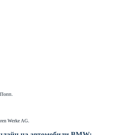
 Попп.
oren Werke AG.
онлайн на автомобили BMW: