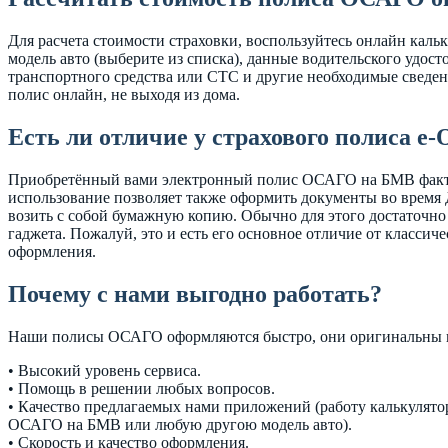
Для расчета стоимости страховки, воспользуйтесь онлайн каль
модель авто (выберите из списка), данные водительского удост
транспортного средства или СТС и другие необходимые сведе
полис онлайн, не выходя из дома.
Есть ли отличие у страхового полиса е
Приобретённый вами электронный полис ОСАГО на БМВ фактич
использование позволяет также оформить документы во время Д
возить с собой бумажную копию. Обычно для этого достаточно
гаджета. Пожалуй, это и есть его основное отличие от классич
оформления.
Почему с нами выгодно работать?
Наши полисы ОСАГО оформляются быстро, они оригинальны и с
• Высокий уровень сервиса.
• Помощь в решении любых вопросов.
• Качество предлагаемых нами приложений (работу калькулят
ОСАГО на БМВ или любую другою модель авто).
• Скорость и качество оформления.