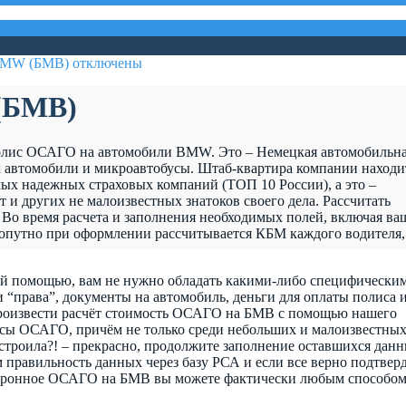
 BMW (БМВ)
отключены
(БМВ)
 полис ОСАГО на автомобили BMW. Это – Немецкая автомобильн
х автомобили и микроавтобусы. Штаб-квартира компании находи
ых надежных страховых компаний (ТОП 10 России), а это –
и других не малоизвестных знатоков своего дела. Рассчитать
Во время расчета и заполнения необходимых полей, включая ва
опутно при оформлении рассчитывается КБМ каждого водителя,
й помощью, вам не нужно обладать какими-либо специфически
и “права”, документы на автомобиль, деньги для оплаты полиса 
 произвести расчёт стоимость ОСАГО на БМВ с помощью нашего
исы ОСАГО, причём не только среди небольших и малоизвестны
строила?! – прекрасно, продолжите заполнение оставшихся данн
м правильность данных через базу РСА и если все верно подтвер
ктронное ОСАГО на БМВ вы можете фактически любым способом