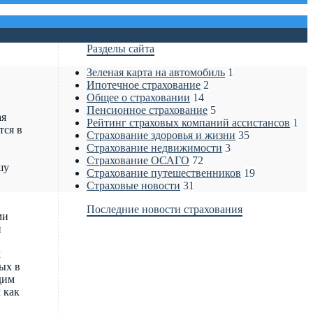
Разделы сайта
Зеленая карта на автомобиль
1
Ипотечное страхование
2
Общее о страховании
14
Пенсионное страхование
5
ая
Рейтинг страховых компаний ассистансов
1
тся в
Страхование здоровья и жизни
35
Страхование недвижимости
3
Страхование ОСАГО
72
шу
Страхование путешественников
19
Страховые новости
31
Последние новости страхования
ми
и
х
ых в
дим
 как