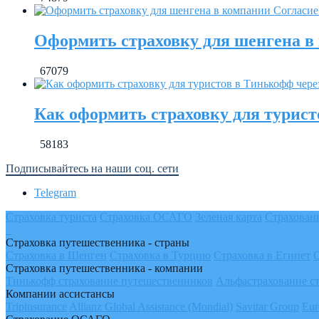
Оформить страховку для шенгена в
67079
Как оформить страховку для турист
58183
Подписывайтесь на наши соц. сети
Telegram
Страховка туриста
Страховка ОСАГО
Зеленая карта
Страхован
Страховка путешественника - страны
Страховка в Шенген
Страховка в Турцию
Страховка в Египет
Страховка путешественника - компании
Тинькофф страхование путешественников
Альфастрахование с
Компании ассистансы
Tripinsurance
Allianz Global Assistance (Mondial)
Savitar Group
Eur