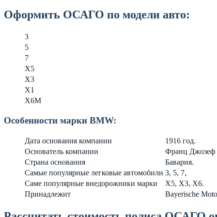
Оформить ОСАГО по модели авто:
3
5
7
X5
X3
X1
X6M
Особенности марки BMW:
Дата основания компании
1916 год.
Основатель компании
Франц Джозеф
Страна основания
Бавария.
Самые популярные легковые автомобили
3, 5, 7,
Саме популярные внедорожники марки
X5, X3, X6.
Принадлежит
Bayerische Mot
Рассчитать стоимость полиса ОСАГО 