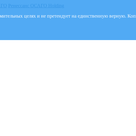
АГО
Ренессанс ОСАГО Holding
акомительных целях и не претендует на единственную верную. К