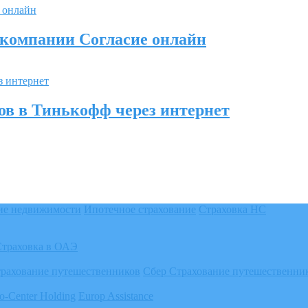
 компании Согласие онлайн
ов в Тинькофф через интернет
ие недвижимости
Ипотечное страхование
Страховка НС
Страховка в ОАЭ
трахование путешественников
Сбер Страхование путешественни
o-Center Holding
Europ Assistance