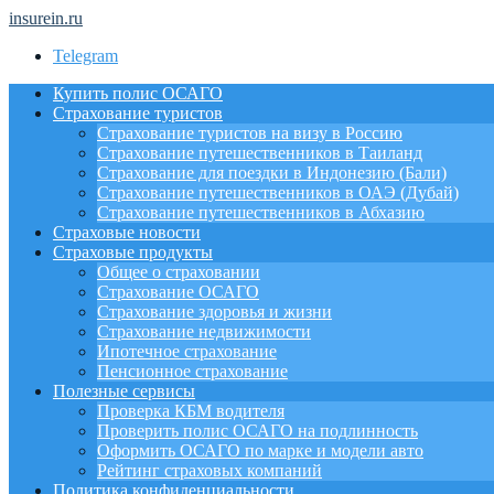
insurein.ru
Telegram
Купить полис ОСАГО
Страхование туристов
Страхование туристов на визу в Россию
Страхование путешественников в Таиланд
Страхование для поездки в Индонезию (Бали)
Страхование путешественников в ОАЭ (Дубай)
Страхование путешественников в Абхазию
Страховые новости
Страховые продукты
Общее о страховании
Страхование ОСАГО
Страхование здоровья и жизни
Страхование недвижимости
Ипотечное страхование
Пенсионное страхование
Полезные сервисы
Проверка КБМ водителя
Проверить полис ОСАГО на подлинность
Оформить ОСАГО по марке и модели авто
Рейтинг страховых компаний
Политика конфиденциальности