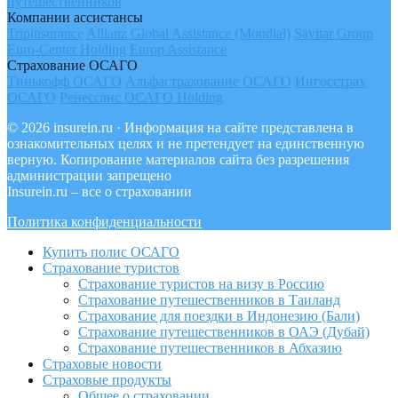
путешественников
Компании ассистансы
Tripinsurance
Allianz Global Assistance (Mondial)
Savitar Group
Euro-Center Holding
Europ Assistance
Страхование ОСАГО
Тинькофф ОСАГО
Альфастрахование ОСАГО
Ингосстрах
ОСАГО
Ренессанс ОСАГО Holding
© 2026 insurein.ru · Информация на сайте представлена в
ознакомительных целях и не претендует на единственную
верную. Копирование материалов сайта без разрешения
администрации запрещено
Insurein.ru – все о страховании
Политика конфиденциальности
Купить полис ОСАГО
Страхование туристов
Страхование туристов на визу в Россию
Страхование путешественников в Таиланд
Страхование для поездки в Индонезию (Бали)
Страхование путешественников в ОАЭ (Дубай)
Страхование путешественников в Абхазию
Страховые новости
Страховые продукты
Общее о страховании