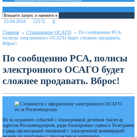
меню
23.04.2018
22172
0
Главная
→
Страхование ОСАГО
→
По сообщению РСА,
полисы электронного ОСАГО будет сложнее продавать.
Вброс!
По сообщению РСА, полисы
электронного ОСАГО будет
сложнее продавать. Вброс!
Из за недавних событий с блокировкой десятков тысяч ip
адресов Роскомнадзором, ради блокировки сервиса Телеграмм
у ряда организаций связанной с электронной коммерцией
возникли проблемы с продажами в интернете.