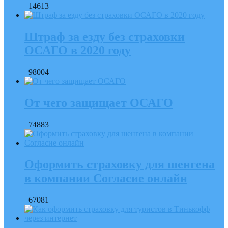
14613
Штраф за езду без страховки
ОСАГО в 2020 году
98004
От чего защищает ОСАГО
74883
Оформить страховку для шенгена
в компании Согласие онлайн
67081