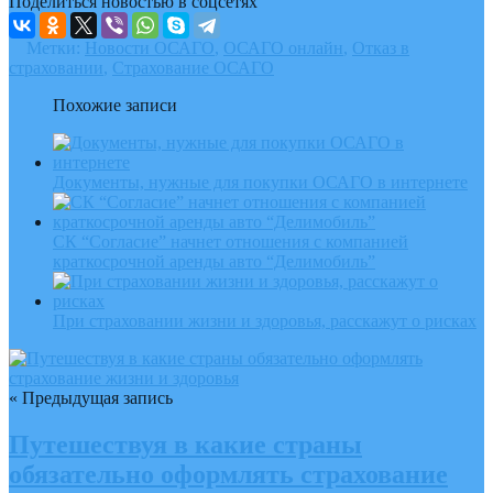
Поделиться новостью в соцсетях
Метки:
Новости ОСАГО
,
ОСАГО онлайн
,
Отказ в
страховании
,
Страхование ОСАГО
Похожие записи
Документы, нужные для покупки ОСАГО в интернете
СК “Согласие” начнет отношения с компанией
краткосрочной аренды авто “Делимобиль”
При страховании жизни и здоровья, расскажут о рисках
« Предыдущая запись
Путешествуя в какие страны
обязательно оформлять страхование