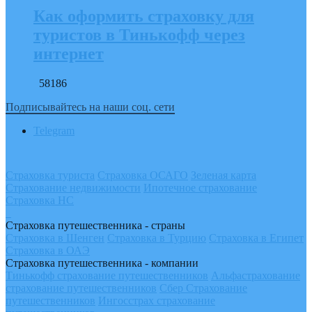
Как оформить страховку для
туристов в Тинькофф через
интернет
58186
Подписывайтесь на наши соц. сети
Telegram
Страховка туриста
Страховка ОСАГО
Зеленая карта
Страхование недвижимости
Ипотечное страхование
Страховка НС
Страховка путешественника - страны
Страховка в Шенген
Страховка в Турцию
Страховка в Египет
Страховка в ОАЭ
Страховка путешественника - компании
Тинькофф страхование путешественников
Альфастрахование
страхование путешественников
Сбер Страхование
путешественников
Ингосстрах страхование