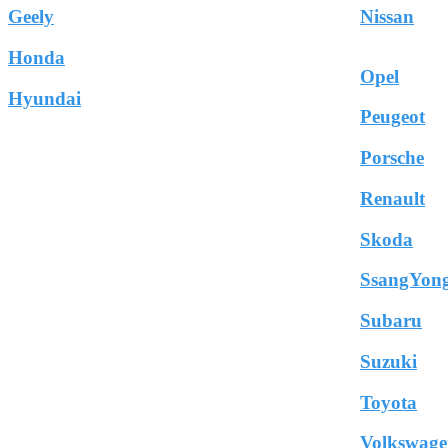
Geely
Nissan
Honda
Opel
Hyundai
Peugeot
Porsche
Renault
Skoda
SsangYon
Subaru
Suzuki
Toyota
Volkswag