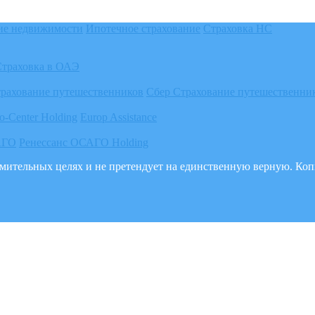
ие недвижимости
Ипотечное страхование
Страховка НС
Страховка в ОАЭ
трахование путешественников
Сбер Страхование путешественни
o-Center Holding
Europ Assistance
АГО
Ренессанс ОСАГО Holding
акомительных целях и не претендует на единственную верную. К