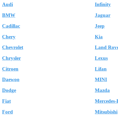
Audi
Infinity
BMW
Jaguar
Cadillac
Jeep
Chery
Kia
Chevrolet
Land Rov
Chrysler
Lexus
Citroen
Lifan
Daewoo
MINI
Dodge
Mazda
Fiat
Mercedes-
Ford
Mitsubishi