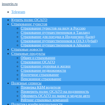
insurein.ru
Telegram
Купить полис ОСАГО
Страхование туристов
Страхование туристов на визу в Россию
Страхование путешественников в Таиланд
Страхование для поездки в Индонезию (Бали)
Страхование путешественников в ОАЭ (Дубай)
Страхование путешественников в Абхазию
Страховые новости
Страховые продукты
Общее о страховании
Страхование ОСАГО
Страхование здоровья и жизни
Страхование недвижимости
Ипотечное страхование
Пенсионное страхование
Полезные сервисы
Проверка КБМ водителя
Проверить полис ОСАГО на подлинность
Оформить ОСАГО по марке и модели авто
Рейтинг страховых компаний
Политика конфиденциальности