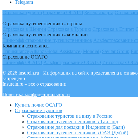
Telegram
Страховка туриста
Страховка ОСАГО
Зеленая карта
Страхован
Страховка путешественника - страны
Страховка в Шенген
Страховка в Турцию
Страховка в Египет
Страховка путешественника - компании
Тинькофф страхование путешественников
Альфастрахование с
Компании ассистансы
Tripinsurance
Allianz Global Assistance (Mondial)
Savitar Group
Eur
Страхование ОСАГО
Тинькофф ОСАГО
Альфастрахование ОСАГО
Ингосстрах ОС
© 2026 insurein.ru · Информация на сайте представлена в озн
запрещено
Insurein.ru – все о страховании
Политика конфиденциальности
Купить полис ОСАГО
Страхование туристов
Страхование туристов на визу в Россию
Страхование путешественников в Таиланд
Страхование для поездки в Индонезию (Бали)
Страхование путешественников в ОАЭ (Дубай)