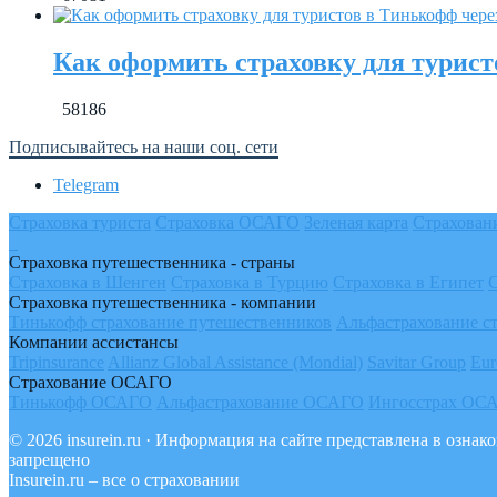
Как оформить страховку для турист
58186
Подписывайтесь на наши соц. сети
Telegram
Страховка туриста
Страховка ОСАГО
Зеленая карта
Страхован
Страховка путешественника - страны
Страховка в Шенген
Страховка в Турцию
Страховка в Египет
Страховка путешественника - компании
Тинькофф страхование путешественников
Альфастрахование с
Компании ассистансы
Tripinsurance
Allianz Global Assistance (Mondial)
Savitar Group
Eur
Страхование ОСАГО
Тинькофф ОСАГО
Альфастрахование ОСАГО
Ингосстрах ОС
© 2026 insurein.ru · Информация на сайте представлена в озн
запрещено
Insurein.ru – все о страховании