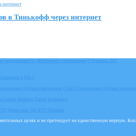
ов в Тинькофф через интернет
ие недвижимости
Ипотечное страхование
Страховка НС
Страховка в ОАЭ
трахование путешественников
Сбер Страхование путешественни
o-Center Holding
Europ Assistance
АГО
Ренессанс ОСАГО Holding
акомительных целях и не претендует на единственную верную. К