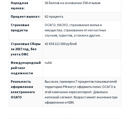
Народная
56 баллов на основании 358 отзывов
оценка:
Процент выплат:
62 процента
Страховые
ОСАГО, КАСКО, страхование жилья и
продукты
имущества, страхование от несчастных
случаев, туристов, а также и другие…
Страховые Сборы
42 654 221 000 рублей
за 2017 год, без
учета ОМС
Международный
ruAA
рейтинг
надежности
Реальность
Высокая, примерно 7 процентов пользователей
оформления
территории РФ могут оформить полис ОСАГО в
электронного
этой компании через интернет. Довольно
ОСАГО
неплохой сегмент. Возраст имеет значение при
оформлении и КБМ.