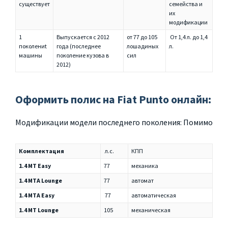
существует
семейства и
их
модификации
1
Выпускается с 2012
от 77 до 105
От 1,4 л. до 1,4
поколениt
года (последнее
лошадиных
л.
машины
поколение кузова в
сил
2012)
Оформить полис на Fiat Punto онлайн:
Модификации модели последнего поколения:
Помимо
Комплектация
л.с.
КПП
1.4 MT Easy
77
механика
1.4 MTA Lounge
77
автомат
1.4 MTA Easy
77
автоматическая
1.4 MT Lounge
105
механическая