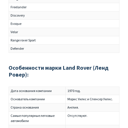
Freelander
Discovery
Evoque
Velar
Range rover Sport
Defender
Особенности марки Land Rover (Ленд
Ровер):
Дата основания компании
1970 год.
Основатель компании
Морис Уилкс и Спенсер Уилкс.
Страна основания
Англия.
Самые популярные легковые
Отсутствуют.
автомобили