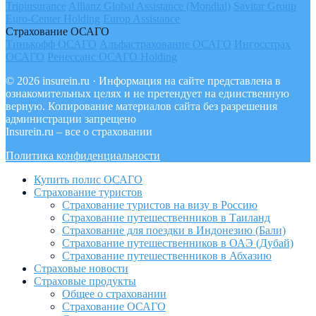
Tripinsurance
Allianz Global Assistance (Mondial)
Savitar Group
Euro-Center Holding
Europ Assistance
Страхование ОСАГО
Тинькофф ОСАГО
Альфастрахование ОСАГО
Ингосстрах
ОСАГО
Ренессанс ОСАГО Holding
© 2026 insurein.ru · Информация на сайте представлена в
ознакомительных целях и не претендует на единственную
верную. Копирование материалов сайта без разрешения
администрации запрещено
Insurein.ru – все о страховании
Политика конфиденциальности
Купить полис ОСАГО
Страхование туристов
Страхование туристов на визу в Россию
Страхование путешественников в Таиланд
Страхование для поездки в Индонезию (Бали)
Страхование путешественников в ОАЭ (Дубай)
Страхование путешественников в Абхазию
Страховые новости
Страховые продукты
Общее о страховании
Страхование ОСАГО