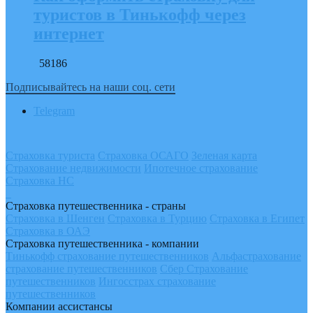
туристов в Тинькофф через
интернет
58186
Подписывайтесь на наши соц. сети
Telegram
Страховка туриста
Страховка ОСАГО
Зеленая карта
Страхование недвижимости
Ипотечное страхование
Страховка НС
Страховка путешественника - страны
Страховка в Шенген
Страховка в Турцию
Страховка в Египет
Страховка в ОАЭ
Страховка путешественника - компании
Тинькофф страхование путешественников
Альфастрахование
страхование путешественников
Сбер Страхование
путешественников
Ингосстрах страхование
путешественников
Компании ассистансы