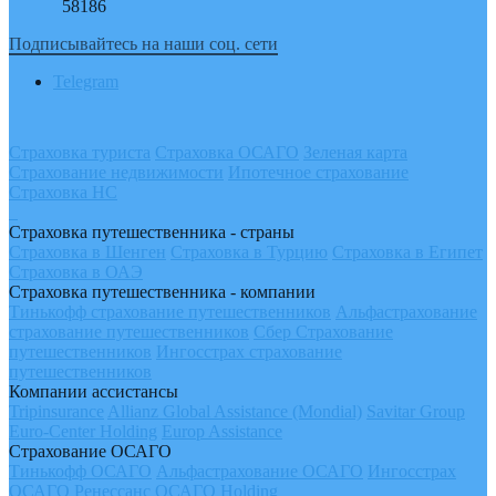
58186
Подписывайтесь на наши соц. сети
Telegram
Страховка туриста
Страховка ОСАГО
Зеленая карта
Страхование недвижимости
Ипотечное страхование
Страховка НС
Страховка путешественника - страны
Страховка в Шенген
Страховка в Турцию
Страховка в Египет
Страховка в ОАЭ
Страховка путешественника - компании
Тинькофф страхование путешественников
Альфастрахование
страхование путешественников
Сбер Страхование
путешественников
Ингосстрах страхование
путешественников
Компании ассистансы
Tripinsurance
Allianz Global Assistance (Mondial)
Savitar Group
Euro-Center Holding
Europ Assistance
Страхование ОСАГО
Тинькофф ОСАГО
Альфастрахование ОСАГО
Ингосстрах
ОСАГО
Ренессанс ОСАГО Holding