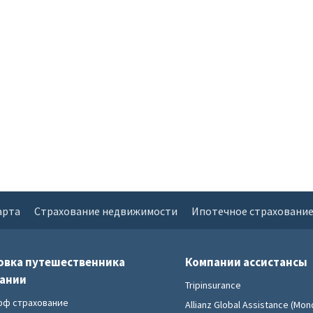
арта
Страхование недвижимости
Ипотечное страховани
овка путешественника
Компании ассистансы
пании
Tripinsurance
фф страхование
Allianz Global Assistance (Mond