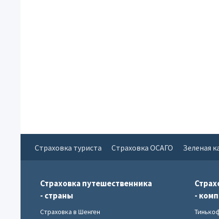
Страховка туриста
Страховка ОСАГО
Зеленая к
Страховка путешественника
Страх
- страны
- ком
Страховка в Шенген
Тинько