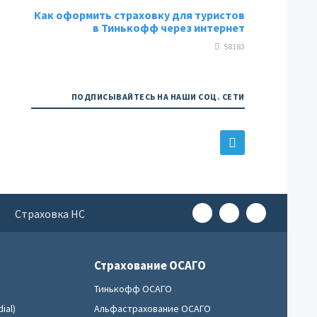
Как оформить страховку для туристов
в Тинькофф через интернет
58183
ПОДПИСЫВАЙТЕСЬ НА НАШИ СОЦ. СЕТИ
е
Страховка НС
Страхование ОСАГО
Тинькофф ОСАГО
ial)
Альфастрахование ОСАГО