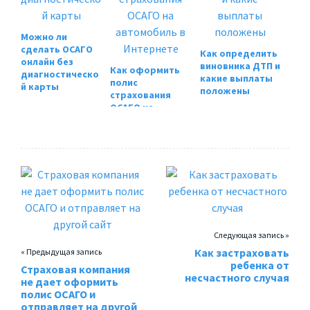
Можно ли
сделать ОСАГО
Как определить
онлайн без
виновника ДТП и
Как оформить
диагностическо
какие выплаты
полис
й карты
положены
страхования
ОСАГО на
автомобиль в
Интернете
Следующая запись »
Как застраховать
« Предыдущая запись
ребенка от
Страховая компания
несчастного случая
не дает оформить
полис ОСАГО и
отправляет на другой