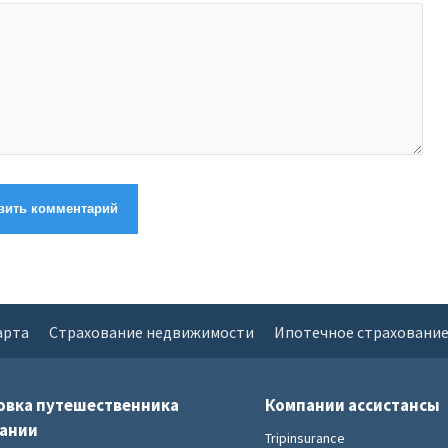
арта
Страхование недвижимости
Ипотечное страховани
овка путешественника
Компании ассистансы
пании
Tripinsurance