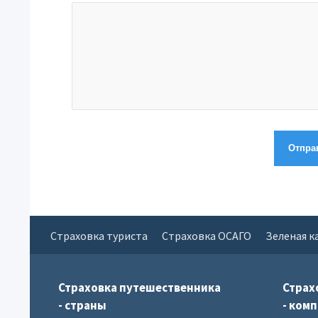
Страховка туриста
Страховка ОСАГО
Зеленая к
Страховка путешественника
Страх
- страны
- ком