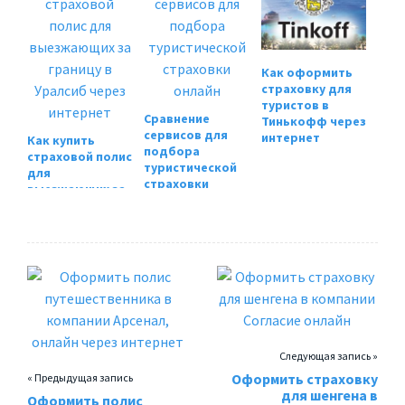
Как оформить
страховку для
туристов в
Сравнение
Тинькофф через
сервисов для
интернет
Как купить
подбора
страховой полис
туристической
для
страховки
выезжающих за
онлайн
границу в
Уралсиб через
интернет
Следующая запись »
Оформить страховку
« Предыдущая запись
для шенгена в
Оформить полис