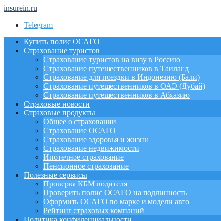
insurein.ru
Telegram
Купить полис ОСАГО
Страхование туристов
Страхование туристов на визу в Россию
Страхование путешественников в Таиланд
Страхование для поездки в Индонезию (Бали)
Страхование путешественников в ОАЭ (Дубай)
Страхование путешественников в Абхазию
Страховые новости
Страховые продукты
Общее о страховании
Страхование ОСАГО
Страхование здоровья и жизни
Страхование недвижимости
Ипотечное страхование
Пенсионное страхование
Полезные сервисы
Проверка КБМ водителя
Проверить полис ОСАГО на подлинность
Оформить ОСАГО по марке и модели авто
Рейтинг страховых компаний
Политика конфиденциальности