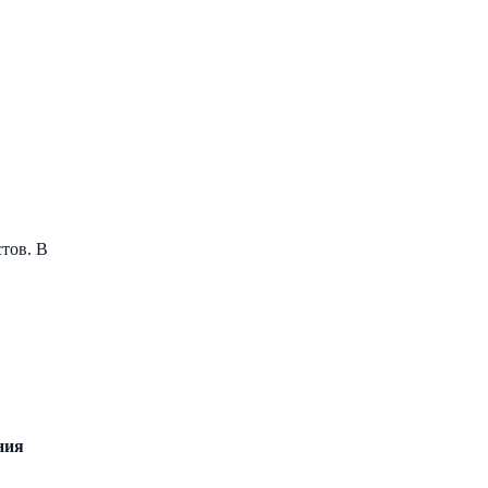
тов. В
ния