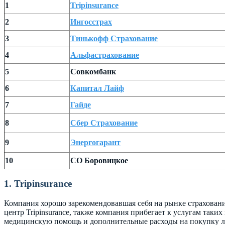
1
Tripinsurance
2
Ингосстрах
3
Тинькофф Страхование
4
Альфастрахование
5
Совкомбанк
6
Капитал Лайф
7
Гайде
8
Сбер Страхование
9
Энергогарант
10
СО Боровицкое
1. Tripinsurance
Компания хорошо зарекомендовавшая себя на рынке страхован
центр Tripinsurance, также компания прибегает к услугам таких
медицинскую помощь и дополнительные расходы на покупку л