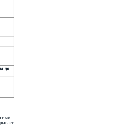
ы до
ы
исный
крывает