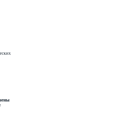
еских
ючены
е