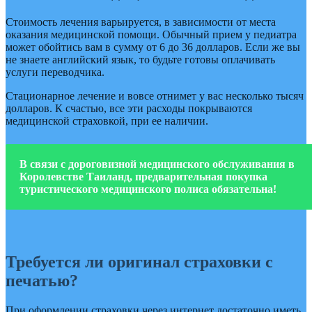
Стоимость лечения варьируется, в зависимости от места
оказания медицинской помощи. Обычный прием у педиатра
может обойтись вам в сумму от 6 до 36 долларов. Если же вы
не знаете английский язык, то будьте готовы оплачивать
услуги переводчика.
Стационарное лечение и вовсе отнимет у вас несколько тысяч
долларов. К счастью, все эти расходы покрываются
медицинской страховкой, при ее наличии.
В связи с дороговизной медицинского обслуживания в
Королевстве Таиланд, предварительная покупка
туристического медицинского полиса обязательна!
Требуется ли оригинал страховки с
печатью?
При оформлении страховки через интернет достаточно иметь