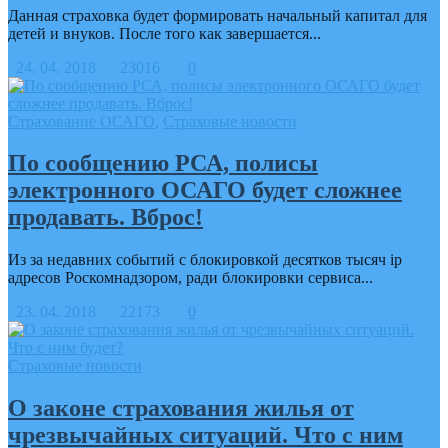
Данная страховка будет формировать начальный капитал для
детей и внуков. После того как завершается...
24. 04. 2018
23016
0
Страхование ОСАГО
,
Страховые новости
По сообщению РСА, полисы
электронного ОСАГО будет сложнее
продавать. Вброс!
Из за недавних событий с блокировкой десятков тысяч ip
адресов Роскомнадзором, ради блокировки сервиса...
23. 04. 2018
22173
0
Страховые новости
О законе страхования жилья от
чрезвычайных ситуаций. Что с ним