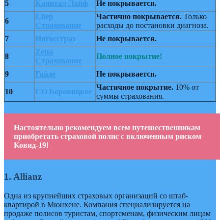
5
Капитал Лайф
Не покрывается.
Сбер
Частично покрывается.
Только
6
Страхование
расходы до постановки диагноза.
7
Ингосстрах
Не покрывается.
Zetta
8
Полное покрытие!
Страхование
9
Гайде
Не покрывается.
Частичное покрытие.
10% от
10
СО Боровицкое
суммы страхования.
Настоятельно рекомендуем всем путешественникам
приобретать страховой полис с включенным риском
Ковид-19!
1. Allianz
Одна из крупнейших страховых организаций со штаб-
квартирой в Мюнхене. Компания специализируется на
продаже полисов туристам, спортсменам, физическим лицам