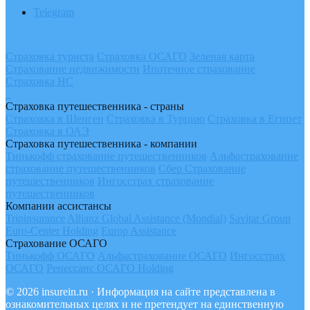
Telegram
Страховка туриста
Страховка ОСАГО
Зеленая карта
Страхование недвижимости
Ипотечное страхование
Страховка НС
Страховка путешественника - страны
Страховка в Шенген
Страховка в Турцию
Страховка в Египет
Страховка в ОАЭ
Страховка путешественника - компании
Тинькофф страхование путешественников
Альфастрахование
страхование путешественников
Сбер Страхование
путешественников
Ингосстрах страхование
путешественников
Компании ассистансы
Tripinsurance
Allianz Global Assistance (Mondial)
Savitar Group
Euro-Center Holding
Europ Assistance
Страхование ОСАГО
Тинькофф ОСАГО
Альфастрахование ОСАГО
Ингосстрах
ОСАГО
Ренессанс ОСАГО Holding
© 2026 insurein.ru · Информация на сайте представлена в
ознакомительных целях и не претендует на единственную