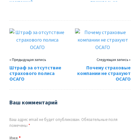
компанией
пришлось на
краткосрочной
страхование
аренды авто
жизни в 2017
“Делимобиль”
году
« Предыдущая запись
Следующая запись »
Штраф за отсутствие
Почему страховые
страхового полиса
компании не страхуют
ОСАГО
ОСАГО
Ваш комментарий
Ваш адрес email не будет опубликован.
Обязательные поля
помечены
*
Имя
*