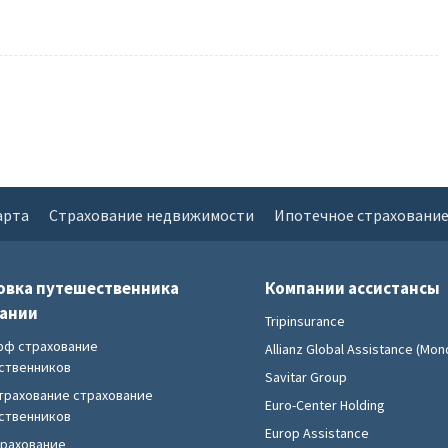
арта
Страхование недвижимости
Ипотечное страховани
овка путешественника
Компании ассистансы
пании
Tripinsurance
фф страхование
Allianz Global Assistance (Mond
ственников
Savitar Group
трахование страхование
Euro-Center Holding
ственников
Europ Assistance
трахование