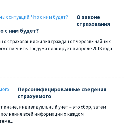
О законе
страхования
о с ним будет?
кон о страховании жилья граждан от черезвычайных
огу отменить. Госдума планирует в апреле 2018 года
Персонифицированные сведения
страхуемого
 иначе, индивидуальный учет – это сбор, затем
ополнение всей информации о каждом
еме...