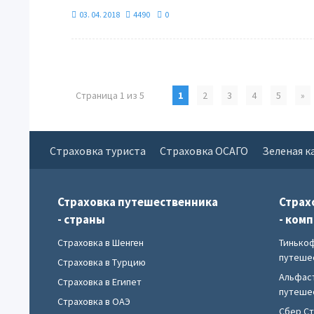
03. 04. 2018
4490
0
Страница 1 из 5
1
2
3
4
5
»
Страховка туриста
Страховка ОСАГО
Зеленая к
Страховка путешественника
Страх
- страны
- ком
Страховка в Шенген
Тинько
путеше
Страховка в Турцию
Альфас
Страховка в Египет
путеше
Страховка в ОАЭ
Сбер С