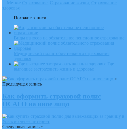
Метки:
Страхование
,
Страхование жизни
,
Страхование
здоровья
Похожие записи
Виды взносов на обязательное пенсионное страхование
Медицинский полис обязательного страхования
здоровья
Где
выгоднее застраховать жизнь и здоровье
«
Предыдущая запись
Как оформить страховой полис
ОСАГО на иное лицо
Следующая запись »