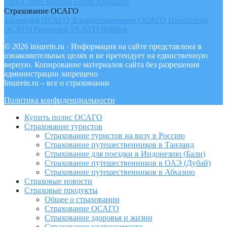
Euro-Center Holding
Europ Assistance
Страхование ОСАГО
Тинькофф ОСАГО
Альфастрахование ОСАГО
Ингосстрах
ОСАГО
Ренессанс ОСАГО Holding
© 2026 insurein.ru · Информация на сайте представлена в
ознакомительных целях и не претендует на единственную
верную. Копирование материалов сайта без разрешения
администрации запрещено
Insurein.ru – все о страховании
Политика конфиденциальности
Купить полис ОСАГО
Страхование туристов
Страхование туристов на визу в Россию
Страхование путешественников в Таиланд
Страхование для поездки в Индонезию (Бали)
Страхование путешественников в ОАЭ (Дубай)
Страхование путешественников в Абхазию
Страховые новости
Страховые продукты
Общее о страховании
Страхование ОСАГО
Страхование здоровья и жизни
Страхование недвижимости