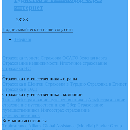
интернет
58183
Подписывайтесь на наши соц. сети
Telegram
Страховка туриста
Страховка ОСАГО
Зеленая карта
Страхование недвижимости
Ипотечное страхование
Страховка НС
Страховка путешественника - страны
Страховка в Шенген
Страховка в Турцию
Страховка в Египет
Страховка в ОАЭ
Страховка путешественника - компании
Тинькофф страхование путешественников
Альфастрахование
страхование путешественников
Сбер Страхование
путешественников
Ингосстрах страхование
путешественников
Компании ассистансы
Tripinsurance
Allianz Global Assistance (Mondial)
Savitar Group