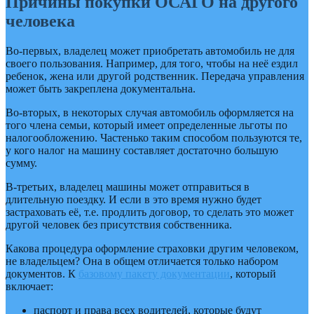
Причины покупки ОСАГО на другого
человека
Во-первых, владелец может приобретать автомобиль не для
своего пользования. Например, для того, чтобы на неё ездил
ребенок, жена или другой родственник. Передача управления
может быть закреплена документальна.
Во-вторых, в некоторых случая автомобиль оформляется на
того члена семьи, который имеет определенные льготы по
налогообложению. Частенько таким способом пользуются те,
у кого налог на машину составляет достаточно большую
сумму.
В-третьих, владелец машины может отправиться в
длительную поездку. И если в это время нужно будет
застраховать её, т.е. продлить договор, то сделать это может
другой человек без присутствия собственника.
Какова процедура оформление страховки другим человеком,
не владельцем? Она в общем отличается только набором
документов. К
базовому пакету документации
, который
включает:
паспорт и права всех водителей, которые будут