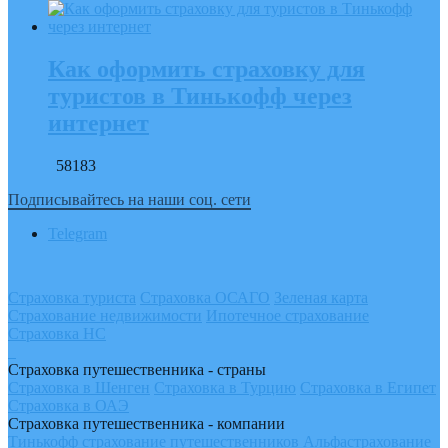
Как оформить страховку для
туристов в Тинькофф через
интернет
58183
Подписывайтесь на наши соц. сети
Telegram
Страховка туриста
Страховка ОСАГО
Зеленая карта
Страхование недвижимости
Ипотечное страхование
Страховка НС
Страховка путешественника - страны
Страховка в Шенген
Страховка в Турцию
Страховка в Египет
Страховка в ОАЭ
Страховка путешественника - компании
Тинькофф страхование путешественников
Альфастрахование