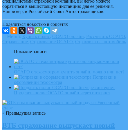
специалистами страховой компании, вы легко можете
обратиться в вышестоящую инстанцию для её решения.
Например, в Российский Союз Автостраховщиков.
Поделиться новостью в соцсетях
Метки:
Купить полис
,
ОСАГО онлайн
,
Рассчитать ОСАГО
,
Страхование
,
Страхование ОСАГО
,
Страховка на автомобиль
Похожие записи
ОСАГО с техосмотром купить онлайн, можно или нет?
Поправки в
оформлении техосмотра
Продлить полис ОСАГО онлайн через интернет
« Предыдущая запись
ВТБ страхование выпускает новый