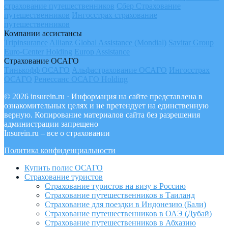
страхование путешественников
Сбер Страхование
путешественников
Ингосстрах страхование
путешественников
Компании ассистансы
Tripinsurance
Allianz Global Assistance (Mondial)
Savitar Group
Euro-Center Holding
Europ Assistance
Страхование ОСАГО
Тинькофф ОСАГО
Альфастрахование ОСАГО
Ингосстрах
ОСАГО
Ренессанс ОСАГО Holding
© 2026 insurein.ru · Информация на сайте представлена в
ознакомительных целях и не претендует на единственную
верную. Копирование материалов сайта без разрешения
администрации запрещено
Insurein.ru – все о страховании
Политика конфиденциальности
Купить полис ОСАГО
Страхование туристов
Страхование туристов на визу в Россию
Страхование путешественников в Таиланд
Страхование для поездки в Индонезию (Бали)
Страхование путешественников в ОАЭ (Дубай)
Страхование путешественников в Абхазию