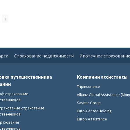
»
арта
Страхование недвижимости
Ипотечное страховани
овка путешественника
Компании ассистансы
пании
Tripinsurance
фф страхование
Allianz Global Assistance (Mond
ственников
Savitar Group
трахование страхование
Euro-Center Holding
ственников
Europ Assistance
трахование
ственников