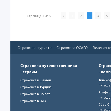
Страница 3 из 5
«
1
2
3
4
5
Страховка туриста
Страховка ОСАГО
Зеленая к
Страховка путешественника
Страх
- страны
- ком
Страховка в Шенген
Тинько
путеше
Страховка в Турцию
Альфас
Страховка в Египет
путеше
Страховка в ОАЭ
Сбер С
путеше