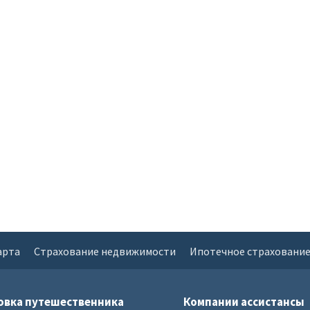
арта
Страхование недвижимости
Ипотечное страховани
овка путешественника
Компании ассистансы