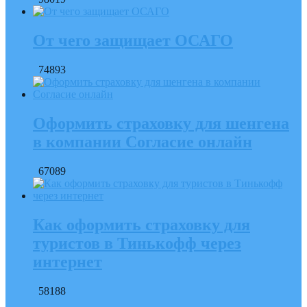
От чего защищает ОСАГО
74893
Оформить страховку для шенгена
в компании Согласие онлайн
67089
Как оформить страховку для
туристов в Тинькофф через
интернет
58188