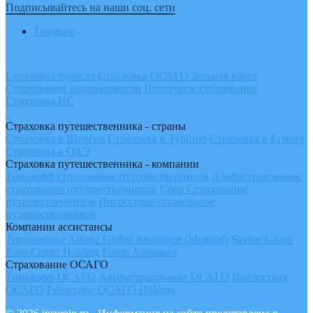
Подписывайтесь на наши соц. сети
Telegram
Страховка туриста
Страховка ОСАГО
Зеленая карта
Страхование недвижимости
Ипотечное страхование
Страховка НС
Страховка путешественника - страны
Страховка в Шенген
Страховка в Турцию
Страховка в Египет
Страховка в ОАЭ
Страховка путешественника - компании
Тинькофф страхование путешественников
Альфастрахование
страхование путешественников
Сбер Страхование
путешественников
Ингосстрах страхование
путешественников
Компании ассистансы
Tripinsurance
Allianz Global Assistance (Mondial)
Savitar Group
Euro-Center Holding
Europ Assistance
Страхование ОСАГО
Тинькофф ОСАГО
Альфастрахование ОСАГО
Ингосстрах
ОСАГО
Ренессанс ОСАГО Holding