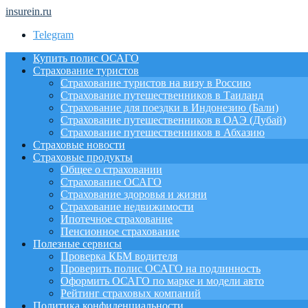
insurein.ru
Telegram
Купить полис ОСАГО
Страхование туристов
Страхование туристов на визу в Россию
Страхование путешественников в Таиланд
Страхование для поездки в Индонезию (Бали)
Страхование путешественников в ОАЭ (Дубай)
Страхование путешественников в Абхазию
Страховые новости
Страховые продукты
Общее о страховании
Страхование ОСАГО
Страхование здоровья и жизни
Страхование недвижимости
Ипотечное страхование
Пенсионное страхование
Полезные сервисы
Проверка КБМ водителя
Проверить полис ОСАГО на подлинность
Оформить ОСАГО по марке и модели авто
Рейтинг страховых компаний
Политика конфиденциальности