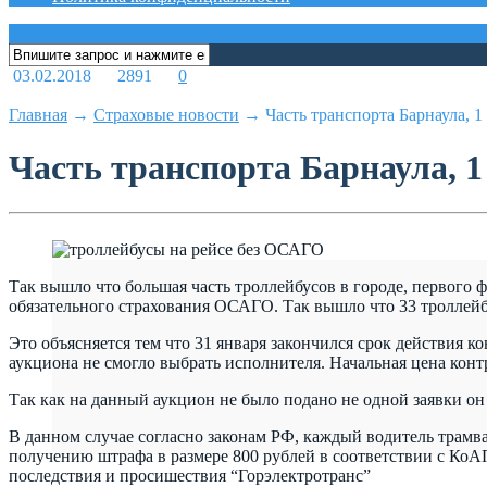
меню
03.02.2018
2891
0
Главная
→
Страховые новости
→
Часть транспорта Барнаула,
Часть транспорта Барнаула, 
Так вышло что большая часть троллейбусов в городе, первого
обязательного страхования ОСАГО. Так вышло что 33 троллейб
Это объясняется тем что 31 января закончился срок действия к
аукциона не смогло выбрать исполнителя. Начальная цена контр
Так как на данный аукцион не было подано не одной заявки о
В данном случае согласно законам РФ, каждый водитель трамвая
получению штрафа в размере 800 рублей в соответствии с КоА
последствия и просишествия “Горэлектротранс”