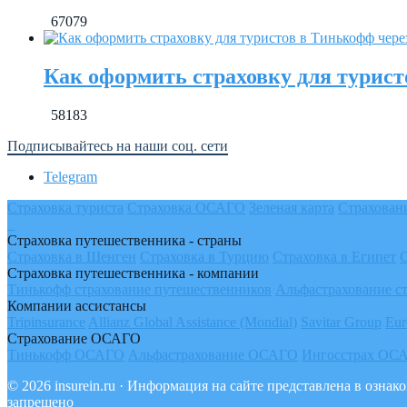
67079
Как оформить страховку для турист
58183
Подписывайтесь на наши соц. сети
Telegram
Страховка туриста
Страховка ОСАГО
Зеленая карта
Страхован
Страховка путешественника - страны
Страховка в Шенген
Страховка в Турцию
Страховка в Египет
Страховка путешественника - компании
Тинькофф страхование путешественников
Альфастрахование с
Компании ассистансы
Tripinsurance
Allianz Global Assistance (Mondial)
Savitar Group
Eur
Страхование ОСАГО
Тинькофф ОСАГО
Альфастрахование ОСАГО
Ингосстрах ОС
© 2026 insurein.ru · Информация на сайте представлена в озн
запрещено