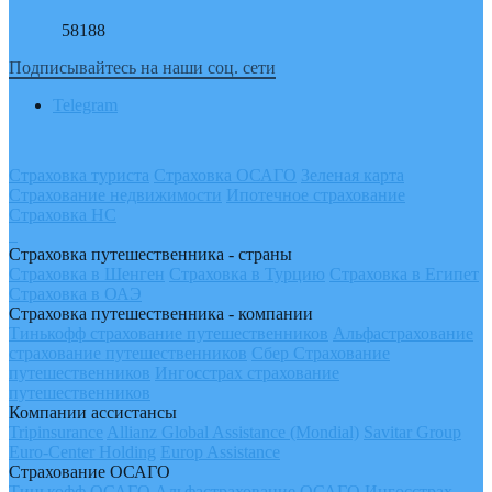
58188
Подписывайтесь на наши соц. сети
Telegram
Страховка туриста
Страховка ОСАГО
Зеленая карта
Страхование недвижимости
Ипотечное страхование
Страховка НС
Страховка путешественника - страны
Страховка в Шенген
Страховка в Турцию
Страховка в Египет
Страховка в ОАЭ
Страховка путешественника - компании
Тинькофф страхование путешественников
Альфастрахование
страхование путешественников
Сбер Страхование
путешественников
Ингосстрах страхование
путешественников
Компании ассистансы
Tripinsurance
Allianz Global Assistance (Mondial)
Savitar Group
Euro-Center Holding
Europ Assistance
Страхование ОСАГО
Тинькофф ОСАГО
Альфастрахование ОСАГО
Ингосстрах